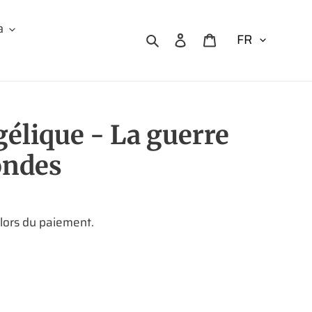
a
Rechercher
Se connecter
Panier
élique - La guerre
ondes
 lors du paiement.