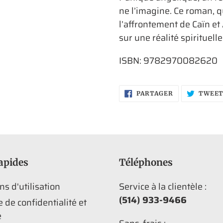
ne l’imagine. Ce roman, q
l’affrontement de Caïn et 
sur une réalité spirituell
ISBN: 9782970082620
PARTAGER
PARTAGER
TWEE
SUR
FACEBOOK
apides
Téléphones
ns d'utilisation
Service à la clientèle :
(514) 933-9466
e de confidentialité et
é