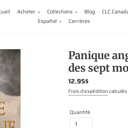
cueil
Acheter
Collections
Blog
CLC Canad
Español
Carrières
Panique ang
des sept m
Prix
12.95$
normal
Frais d'expédition
calculés
Quantité