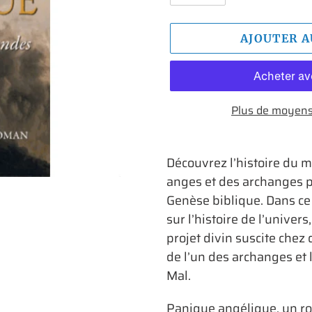
AJOUTER A
Plus de moyens
Ajout
d'un
Découvrez l’histoire du m
produit
anges et des archanges p
à
Genèse biblique. Dans ce
votre
sur l’histoire de l’univers
panier
projet divin suscite chez 
de l’un des archanges et 
Mal.
Panique angélique, un ro