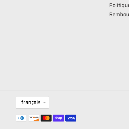
Politiqu
Rembou
L
français
A
N
Moyens
G
de
U