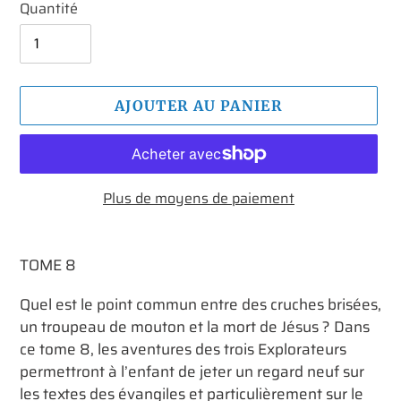
Quantité
AJOUTER AU PANIER
Plus de moyens de paiement
Ajout
d'un
TOME 8
produit
à
Quel est le point commun entre des cruches brisées,
votre
un troupeau de mouton et la mort de Jésus ? Dans
panier
ce tome 8, les aventures des trois Explorateurs
permettront à l’enfant de jeter un regard neuf sur
les textes des évangiles et particulièrement sur le