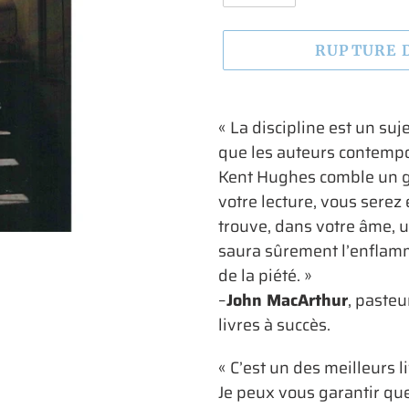
RUPTURE 
Ajout
d'un
« La discipline est un su
produit
que les auteurs contempo
à
Kent Hughes comble un gra
votre
votre lecture, vous serez
panier
trouve, dans votre âme, un
saura sûrement l’enflamm
de la piété. »
–
John MacArthur
, pasteu
livres à succès.
« C’est un des meilleurs li
Je peux vous garantir que