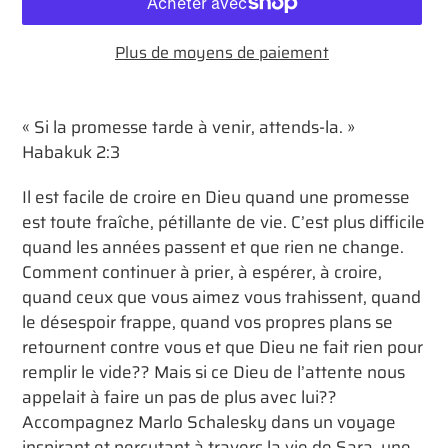
Plus de moyens de paiement
Ajout
d'un
« Si la promesse tarde à venir, attends-la. »
produit
Habakuk 2:3
à
votre
Il est facile de croire en Dieu quand une promesse
panier
est toute fraîche, pétillante de vie. C’est plus difficile
quand les années passent et que rien ne change.
Comment continuer à prier, à espérer, à croire,
quand ceux que vous aimez vous trahissent, quand
le désespoir frappe, quand vos propres plans se
retournent contre vous et que Dieu ne fait rien pour
remplir le vide?? Mais si ce Dieu de l’attente nous
appelait à faire un pas de plus avec lui??
Accompagnez Marlo Schalesky dans un voyage
inspirant et percutant à travers la vie de Sara, une