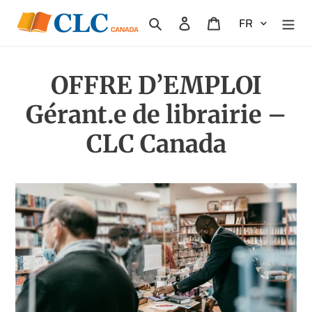
Passer
Rechercher
Se connecter
Panier
au
contenu
OFFRE D’EMPLOI
Gérant.e de librairie –
CLC Canada