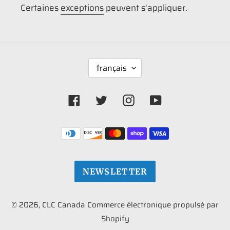
Certaines
exceptions
peuvent s'appliquer.
L
français
A
N
G
Facebook
Twitter
Instagram
YouTube
U
E
Moyens
de
paiement
NEWSLETTER
© 2026,
CLC Canada
Commerce électronique propulsé par
Shopify