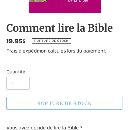
Comment lire la Bible
Prix
19.95$
RUPTURE DE STOCK
normal
Frais d'expédition
calculés lors du paiement.
Quantité
RUPTURE DE STOCK
Ajout
d'un
Vous avez décidé de lire la Bible ?