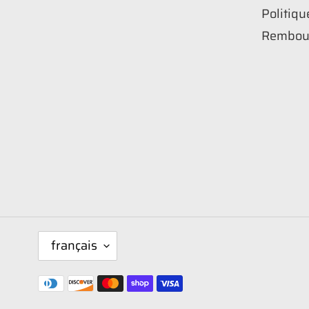
Politiqu
Rembou
L
français
A
N
Moyens
G
de
U