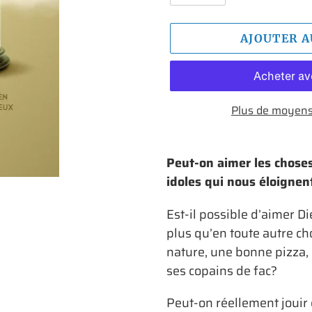
AJOUTER A
Plus de moyens
Ajout
d'un
Peut-on aimer les choses
produit
idoles qui nous éloignen
à
Est-il possible d’aimer Di
votre
plus qu’en toute autre ch
panier
nature, une bonne pizza, 
ses copains de fac?
Peut-on réellement jouir 