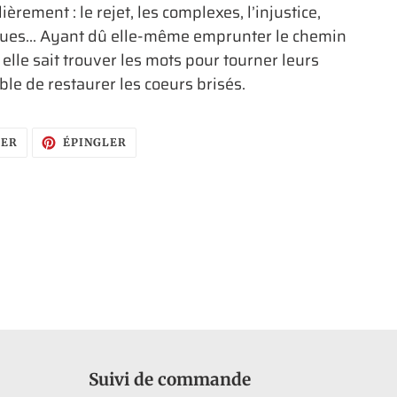
ièrement : le rejet, les complexes, l’injustice,
déçues… Ayant dû elle-même emprunter le chemin
 elle sait trouver les mots pour tourner leurs
ble de restaurer les coeurs brisés.
TWEETER
ÉPINGLER
TER
ÉPINGLER
SUR
SUR
TWITTER
PINTEREST
Suivi de commande