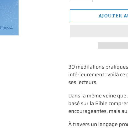
AJOUTER A
Ajout
d'un
30 méditations pratiques 
produit
intérieurement : voilà c
à
ses lecteurs.
votre
Dans la même veine que
panier
basé sur la Bible compre
encourageantes, mais auss
À travers un langage pro