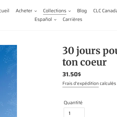
cueil
Acheter
Collections
Blog
CLC Canad
Español
Carrières
30 jours po
ton coeur
Prix
31.50$
normal
Frais d'expédition
calculés
Quantité