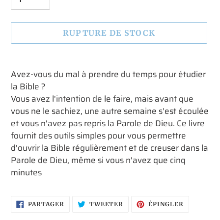
RUPTURE DE STOCK
Ajout
d'un
Avez-vous du mal à prendre du temps pour étudier
produit
la Bible ?
à
Vous avez l'intention de le faire, mais avant que
votre
vous ne le sachiez, une autre semaine s'est écoulée
panier
et vous n'avez pas repris la Parole de Dieu. Ce livre
fournit des outils simples pour vous permettre
d'ouvrir la Bible régulièrement et de creuser dans la
Parole de Dieu, même si vous n'avez que cinq
minutes
PARTAGER
TWEETER
ÉPINGLER
PARTAGER
TWEETER
ÉPINGLER
SUR
SUR
SUR
FACEBOOK
TWITTER
PINTERES