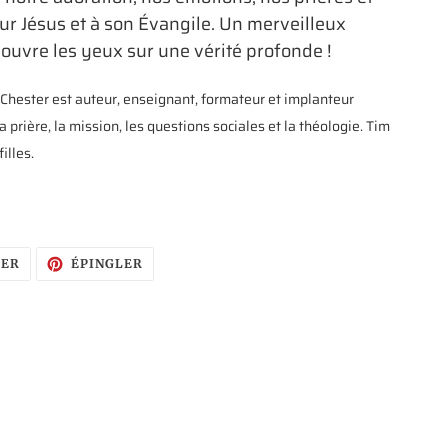
ur Jésus et à son Évangile. Un merveilleux
ouvre les yeux sur une vérité profonde !
Chester est auteur, enseignant, formateur et implanteur
la prière, la mission, les questions sociales et la théologie. Tim
illes.
TWEETER
ÉPINGLER
TER
ÉPINGLER
SUR
SUR
TWITTER
PINTEREST