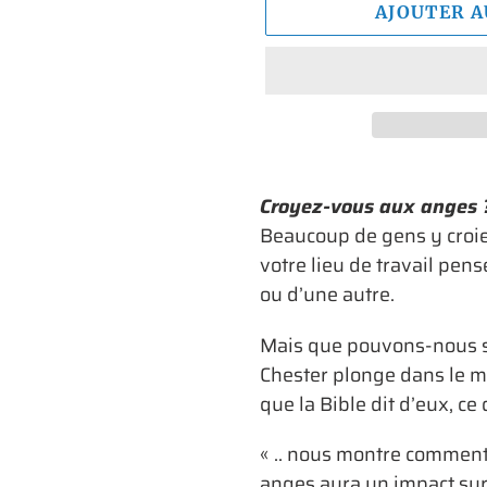
AJOUTER A
Ajout
d'un
Croyez-vous aux anges 
produit
Beaucoup de gens y croie
à
votre lieu de travail pe
votre
ou d’une autre.
panier
Mais que pouvons-nous sa
Chester plonge dans le 
que la Bible dit d’eux, ce 
« .. nous montre comment
anges aura un impact sur 