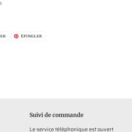
n
TWEETER
ÉPINGLER
TER
ÉPINGLER
SUR
SUR
TWITTER
PINTEREST
Suivi de commande
Le service téléphonique est ouvert