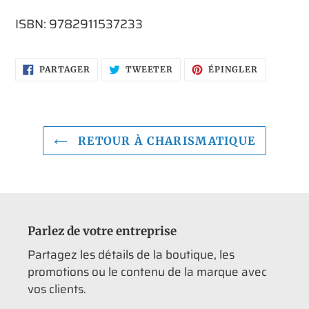
Ajout
d'un
ISBN: 9782911537233
produit
à
votre
PARTAGER
TWEETER
ÉPINGLER
PARTAGER
TWEETER
ÉPINGLER
SUR
SUR
SUR
FACEBOOK
TWITTER
PINTERES
panier
RETOUR À CHARISMATIQUE
Parlez de votre entreprise
Partagez les détails de la boutique, les
promotions ou le contenu de la marque avec
vos clients.