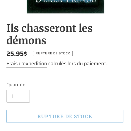
Ils chasseront les
démons
Prix
25.95$
RUPTURE DE STOCK
normal
Frais d'expédition
calculés lors du paiement.
Quantité
RUPTURE DE STOCK