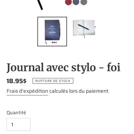
Journal avec stylo - foi
Prix
18.95$
RUPTURE DE STOCK
normal
Frais d'expédition
calculés lors du paiement.
Quantité