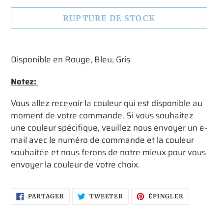
RUPTURE DE STOCK
Ajout
d'un
Disponible en Rouge, Bleu, Gris
produit
à
Notez:
votre
Vous allez recevoir la couleur qui est disponible au
panier
moment de votre commande. Si vous souhaitez
une couleur spécifique, veuillez nous envoyer un e-
mail avec le numéro de commande et la couleur
souhaitée et nous ferons de notre mieux pour vous
envoyer la couleur de votre choix.
PARTAGER
TWEETER
ÉPINGLER
PARTAGER
TWEETER
ÉPINGLER
SUR
SUR
SUR
FACEBOOK
TWITTER
PINTERES