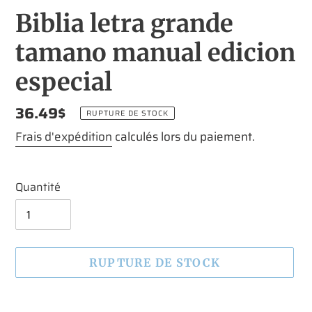
Biblia letra grande
tamano manual edicion
especial
Prix
36.49$
RUPTURE DE STOCK
normal
Frais d'expédition
calculés lors du paiement.
Quantité
RUPTURE DE STOCK
Ajout