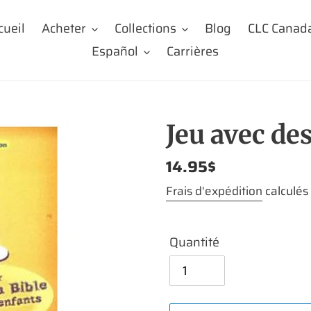
cueil
Acheter
Collections
Blog
CLC Canad
Español
Carrières
Jeu avec de
Prix
14.95$
normal
Frais d'expédition
calculés
Quantité