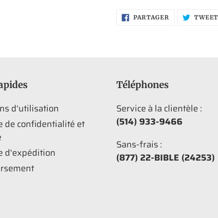
PARTAGER
PARTAGER
TWEE
SUR
FACEBOOK
apides
Téléphones
ns d'utilisation
Service à la clientèle :
(514) 933-9466
e de confidentialité et
é
Sans-frais :
e d'expédition
(877) 22-BIBLE (24253)
rsement