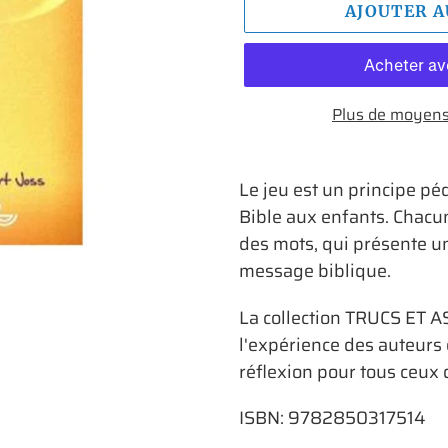
AJOUTER A
Plus de moyens
Ajout
d'un
Le jeu est un principe p
produit
Bible aux enfants. Chacu
à
des mots, qui présente u
votre
message biblique.
panier
La collection TRUCS ET A
l'expérience des auteurs 
réflexion pour tous ceux 
ISBN: 9782850317514